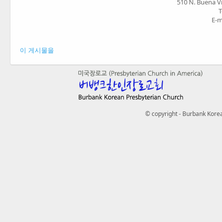
510 N. Buena V
T
E-m
이 게시물을
© copyright - Burbank Korea