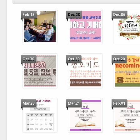
Feb.13
Dec.28
Dec.06
Oct.30
Oct.30
Oct.20
Mar.28
Mar.21
Feb.01